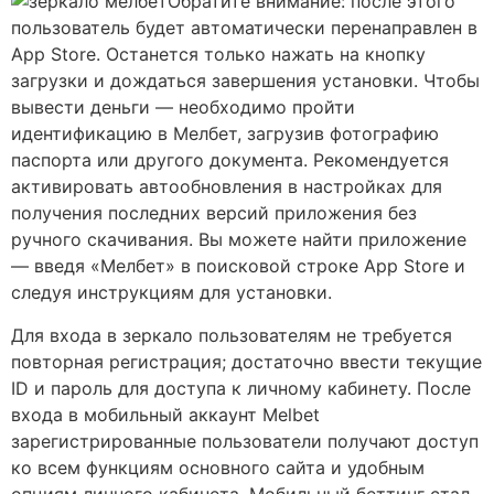
Обратите внимание: после этого
пользователь будет автоматически перенаправлен в
App Store. Останется только нажать на кнопку
загрузки и дождаться завершения установки. Чтобы
вывести деньги — необходимо пройти
идентификацию в Мелбет, загрузив фотографию
паспорта или другого документа. Рекомендуется
активировать автообновления в настройках для
получения последних версий приложения без
ручного скачивания. Вы можете найти приложение
— введя «Мелбет» в поисковой строке App Store и
следуя инструкциям для установки.
Для входа в зеркало пользователям не требуется
повторная регистрация; достаточно ввести текущие
ID и пароль для доступа к личному кабинету. После
входа в мобильный аккаунт Melbet
зарегистрированные пользователи получают доступ
ко всем функциям основного сайта и удобным
опциям личного кабинета. Мобильный беттинг стал