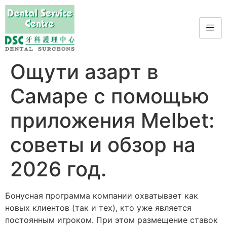
Ощути азарт в
Самаре с помощью
приложения Melbet:
советы и обзор на
2026 год.
Бонусная программа компании охватывает как
новых клиентов (так и тех), кто уже является
постоянным игроком. При этом размещение ставок