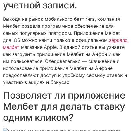
учетной записи.
Выходя на рынок мобильного беттинга, компания
Мелбет создала программное обеспечение для
самых популярных платформ. Приложение Melbet
для iOS можно найти только в официальном
зеркало
мелбет
магазине Apple. В данной статье вы узнаете,
как загрузить приложение Мелбет на Айфон и как
им пользоваться. Следовательно — скачивание и
использование приложения Мелбет на Айфоне
предоставляют доступ к удобному сервису ставок и
участию в акциях и бонусах.
Позволяет ли приложение
Мелбет для делать ставку
одним кликом?