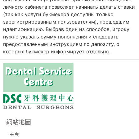
личного кабинета позволяет начинать делать ставки
(так как услуги букмекера доступны только
зарегистрированным пользователям), прошедшим
идентификацию. Выбрав один из способов, игроку
нужно указать сумму пополнения и следовать
предоставленным инструкциям по депозиту, о
которых букмекер информирует отдельно.
網站地圖
主頁