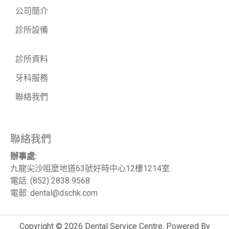
公司簡介
診所設備
診所資料
牙科服務
聯絡我們
聯絡我們
辦事處:
九龍尖沙咀麼地道63號好時中心12樓1214室
電話: (852) 2838 9568
電郵: dental@dschk.com
Copyright © 2026 Dental Service Centre. Powered By