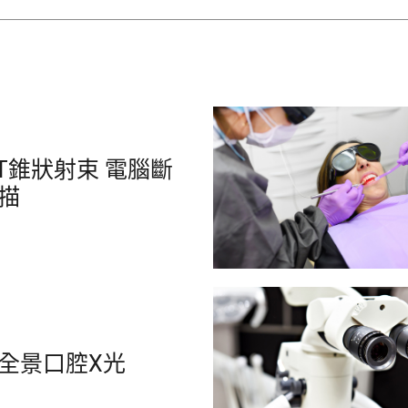
CT錐狀射束 電腦斷
描
G全景口腔X光