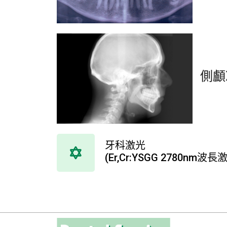
側顱
牙科激光
(Er,Cr:YSGG 2780nm波長