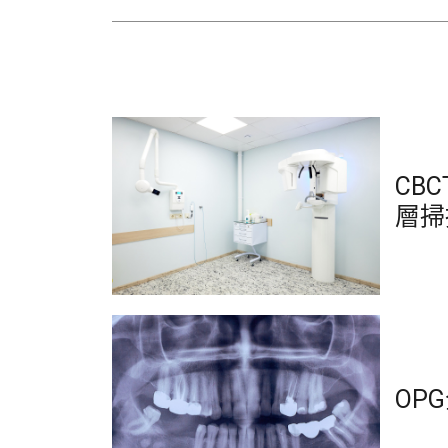
CB
層掃
OP