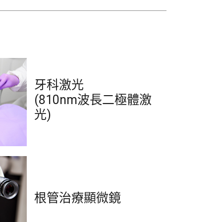
牙科激光
(810nm波長二極體激
光)
根管治療顯微鏡