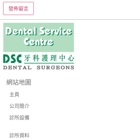
網站地圖
主頁
公司簡介
診所設備
診所資料