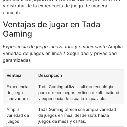
y disfrutar de la experiencia de juego de manera
eficiente.
Ventajas de jugar en Tada
Gaming
Experiencia de juego innovadora y emocionante
Amplia
variedad de juegos en línea * Seguridad y privacidad
garantizadas
Ventaja
Descripción
Experiencia
Tada Gaming utiliza la última tecnología
de juego
para ofrecer juegos en línea de alta calidad
innovadora
y experiencia de usuario inigualable.
Amplia
Tada Gaming ofrece una amplia variedad
variedad de
de juegos en línea, desde slots hasta
juegos
juegos de mesa y cartas.