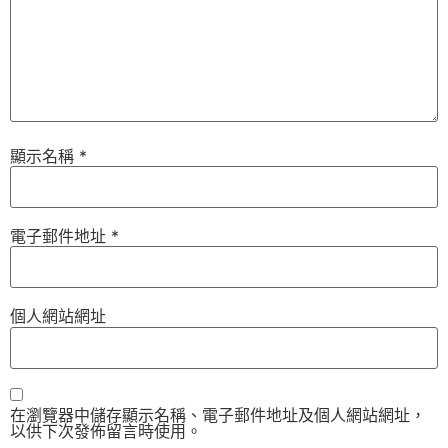
顯示名稱
*
電子郵件地址
*
個人網站網址
在瀏覽器中儲存顯示名稱、電子郵件地址及個人網站網址，
以供下次發佈留言時使用。