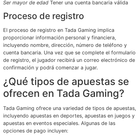
Ser mayor de edad
Tener una cuenta bancaria válida
Proceso de registro
El proceso de registro en Tada Gaming implica
proporcionar información personal y financiera,
incluyendo nombre, dirección, número de teléfono y
cuenta bancaria. Una vez que se complete el formulario
de registro, el jugador recibirá un correo electrónico de
confirmación y podrá comenzar a jugar.
¿Qué tipos de apuestas se
ofrecen en Tada Gaming?
Tada Gaming ofrece una variedad de tipos de apuestas,
incluyendo apuestas en deportes, apuestas en juegos y
apuestas en eventos especiales. Algunas de las
opciones de pago incluyen: